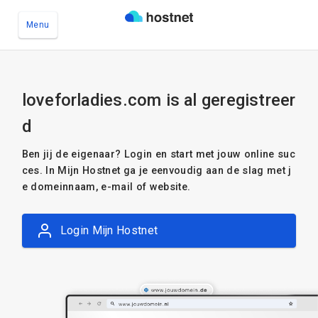
Menu
Ga naar de hoofdinhoud
loveforladies.com is al geregistreer
d
Ben jij de eigenaar? Login en start met jouw online suc
ces. In Mijn Hostnet ga je eenvoudig aan de slag met j
e domeinnaam, e-mail of website.
Login Mijn Hostnet