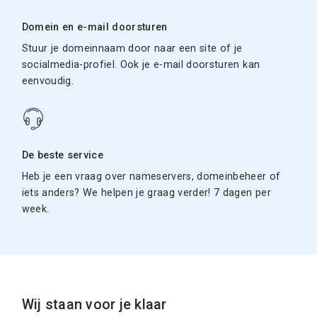
Domein en e-mail doorsturen
Stuur je domeinnaam door naar een site of je
socialmedia-profiel. Ook je e-mail doorsturen kan
eenvoudig.
De beste service
Heb je een vraag over nameservers, domeinbeheer of
iets anders? We helpen je graag verder! 7 dagen per
week.
Wij staan voor je klaar